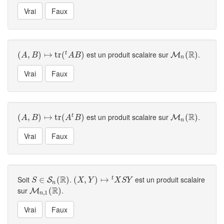
R
est un produit scalaire sur
.
t
(
(
A
,
B
,
)
↦
)
t
r
↦
(
t
A
B
t
)
r
(
)
M
n
(
R
(
)
)
M
A
B
A
B
n
R
est un produit scalaire sur
.
t
(
(
A
,
B
,
)
↦
)
t
r
↦
(
A
t
B
t
)
r
(
)
M
n
(
R
(
)
)
M
A
B
A
B
n
R
Soit
.
est un produit scalaire
t
S
∈
∈
S
n
(
R
(
)
)
(
(
X
,
Y
,
)
↦
)
t
X
↦
S
Y
S
S
X
Y
X
S
Y
n
R
sur
.
M
n
,
1
(
R
(
)
)
M
,
1
n