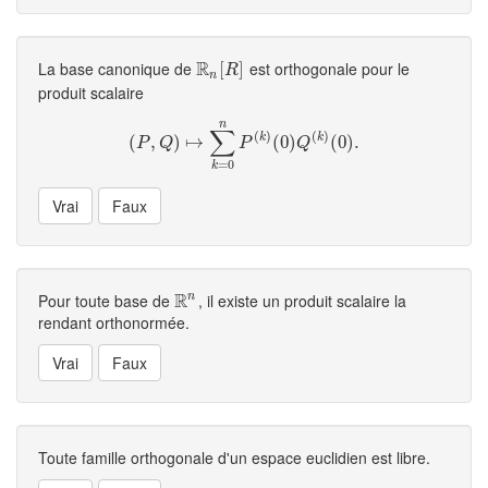
R
La base canonique de
est orthogonale pour le
R
n
[
[
R
]
]
R
n
produit scalaire
n
∑
(
)
(
)
k
k
(
(
,
P
,
Q
)
)
↦
↦
∑
k
=
0
n
P
(
k
)
(
(
0
0
)
Q
)
(
k
)
(
0
(
)
.
0
)
.
P
Q
P
Q
=
0
k
R
Pour toute base de
, il existe un produit scalaire la
n
R
n
rendant orthonormée.
Toute famille orthogonale d'un espace euclidien est libre.