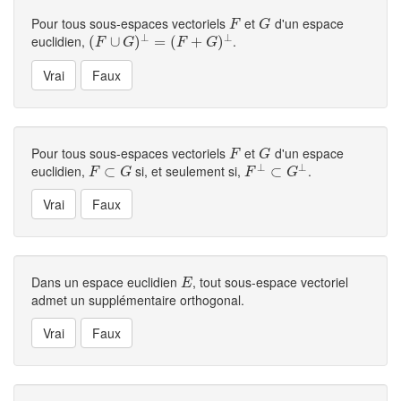
Pour tous sous-espaces vectoriels
et
d'un espace
F
G
F
G
⊥
⊥
euclidien,
.
(
(
F
∪
∪
G
)
⊥
)
=
(
F
=
+
G
(
)
⊥
+
)
F
G
F
G
Pour tous sous-espaces vectoriels
et
d'un espace
F
G
F
G
⊥
⊥
euclidien,
si, et seulement si,
.
F
⊂
⊂
G
F
⊥
⊂
⊂
G
⊥
F
G
F
G
Dans un espace euclidien
, tout sous-espace vectoriel
E
E
admet un supplémentaire orthogonal.