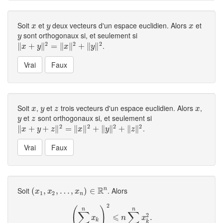
Soit
et
deux vecteurs d'un espace euclidien. Alors
et
x
y
x
x
y
x
sont orthogonaux si, et seulement si
y
y
2
2
2
.
∥
‖
x
+
+
y
‖
2
=
∥
‖
x
=
‖
2
∥
+
‖
y
∥
‖
2
+
∥
∥
x
y
x
y
Soit
,
et
trois vecteurs d'un espace euclidien. Alors
,
x
y
z
x
x
y
z
x
et
sont orthogonaux si, et seulement si
y
z
y
z
2
2
2
2
.
∥
‖
x
+
+
y
+
z
‖
+
2
=
‖
∥
x
‖
2
=
+
‖
∥
y
‖
2
∥
+
‖
+
z
‖
∥
2
∥
+
∥
∥
x
y
z
x
y
z
R
Soit
. Alors
n
(
(
x
1
,
,
x
2
,
…
,
…
,
x
n
)
,
∈
R
n
)
∈
x
x
x
1
2
n
2
(
)
n
n
∑
∑
⩽
2
(
∑
k
=
1
n
x
k
)
2
⩽
n
∑
k
=
1
n
x
k
2
.
.
x
n
x
k
k