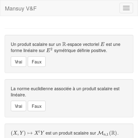
Mansuy V&F
Toggl
naviga
R
Un produit scalaire sur un
-espace vectoriel
est une
R
E
E
2
forme linéaire sur
symétrique définie positive.
E
2
E
La norme euclidienne associée à un produit scalaire est
linéaire.
R
est un produit scalaire sur
.
t
(
(
X
,
Y
,
)
↦
)
X
t
↦
Y
M
n
,
1
(
R
(
)
)
M
X
Y
X
Y
,
1
n