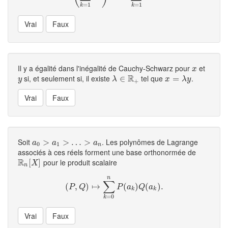
=
1
=
1
k
k
Il y a égalité dans l'inégalité de Cauchy-Schwarz pour
et
x
x
R
si, et seulement si, il existe
tel que
.
y
λ
∈
∈
R
+
x
=
=
λ
y
y
λ
x
λ
y
+
Soit
. Les polynômes de Lagrange
a
0
>
>
a
1
>
…
>
>
a
…
n
>
a
a
a
0
1
n
associés à ces réels forment une base orthonormée de
R
pour le produit scalaire
R
n
[
[
X
]
]
X
n
n
∑
(
(
,
P
,
Q
)
)
↦
↦
∑
k
=
0
n
P
(
(
a
k
)
Q
)
(
a
(
k
)
.
)
.
P
Q
P
a
Q
a
k
k
=
0
k