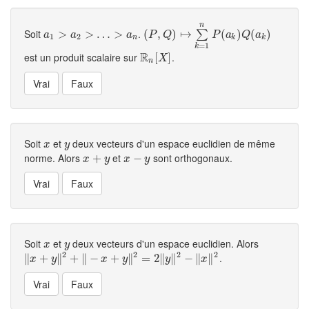
n
Soit
.
a
1
>
>
a
2
>
…
>
>
a
…
n
>
(
(
P
,
Q
,
)
↦
)
∑
↦
k
=
1
n
P
(
a
k
(
)
Q
(
)
a
k
)
(
)
∑
a
a
a
P
Q
P
a
Q
a
1
2
n
k
k
=
1
k
R
est un produit scalaire sur
.
R
n
[
[
X
]
]
X
n
Soit
et
deux vecteurs d'un espace euclidien de même
x
y
x
y
norme. Alors
et
sont orthogonaux.
x
+
+
y
x
−
−
y
x
y
x
y
Soit
et
deux vecteurs d'un espace euclidien. Alors
x
y
x
y
2
2
2
2
.
∥
‖
x
+
+
y
‖
2
+
∥
‖
−
+
x
+
∥
y
‖
−
2
=
2
‖
+
y
‖
2
∥
−
‖
=
x
‖
2
2
∥
∥
−
∥
∥
x
y
x
y
y
x