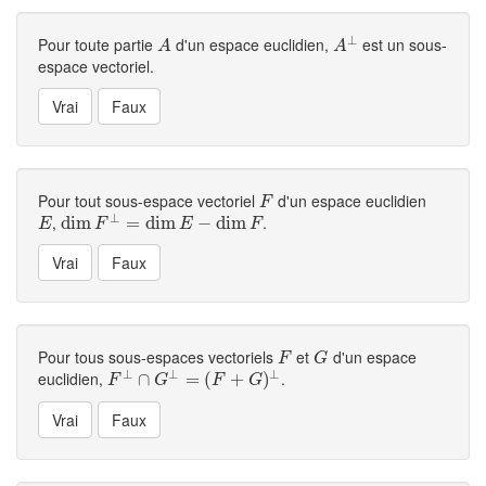
⊥
Pour toute partie
d'un espace euclidien,
est un sous-
A
A
⊥
A
A
espace vectoriel.
Pour tout sous-espace vectoriel
d'un espace euclidien
F
F
⊥
,
.
E
dim
dim
F
⊥
=
dim
=
E
dim
−
dim
F
−
dim
E
F
E
F
Pour tous sous-espaces vectoriels
et
d'un espace
F
G
F
G
⊥
⊥
⊥
euclidien,
.
F
⊥
∩
∩
G
⊥
=
(
F
=
+
G
(
)
⊥
+
)
F
G
F
G