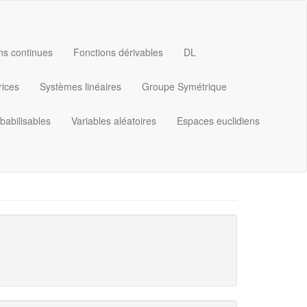
ns continues
Fonctions dérivables
DL
rices
Systèmes linéaires
Groupe Symétrique
babilisables
Variables aléatoires
Espaces euclidiens