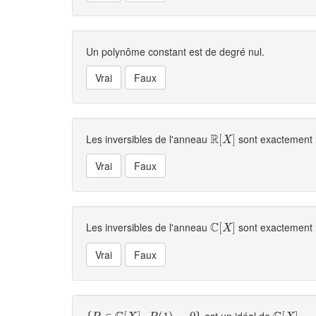
Un polynôme constant est de degré nul.
R
Les inversibles de l'anneau
sont exactement 
R
[
[
X
]
]
X
C
Les inversibles de l'anneau
sont exactement 
C
[
[
X
]
]
X
est un idéal de
.