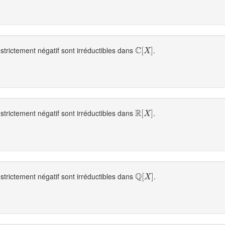
C
strictement négatif sont irréductibles dans
.
C
[
[
X
]
]
X
R
strictement négatif sont irréductibles dans
.
R
[
[
X
]
]
X
Q
strictement négatif sont irréductibles dans
.
Q
[
[
X
]
]
X