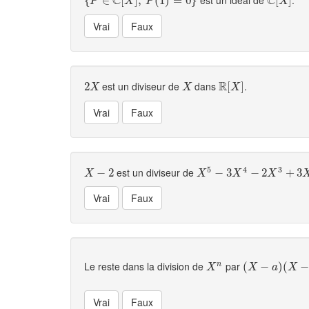
C
C
{
{
P
∈
∈
C
[
X
]
,
[
P
(
]
1
,
)
=
0
(
}
1
)
=
0
}
C
[
[
X
]
]
P
X
P
X
R
est un diviseur de
dans
.
2
2
X
X
R
[
[
X
]
]
X
X
X
5
4
3
est un diviseur de
X
−
2
−
2
X
5
−
3
−
X
4
3
−
2
X
3
−
+
3
2
X
2
+
7
+
X
+
3
6
X
X
X
X
Le reste dans la division de
par
n
X
n
(
(
X
−
a
−
)
(
X
−
)
b
(
)
X
X
a
X