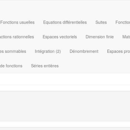
Fonctions usuelles
Equations différentielles
Suites
Fonctio
ctions rationnelles
Espaces vectoriels
Dimension finie
Mat
les sommables
Intégration (2)
Dénombrement
Espaces pro
 de fonctions
Séries entières