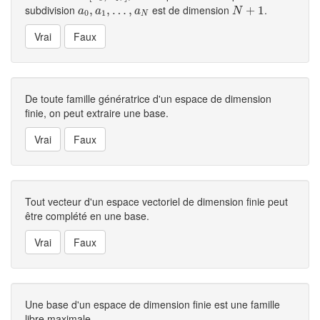
subdivision
est de dimension
.
a
0
,
,
a
1
,
…
,
…
,
a
N
,
N
+
1
+
1
a
a
a
N
0
1
N
De toute famille génératrice d'un espace de dimension
finie, on peut extraire une base.
Tout vecteur d'un espace vectoriel de dimension finie peut
être complété en une base.
Une base d'un espace de dimension finie est une famille
libre maximale.