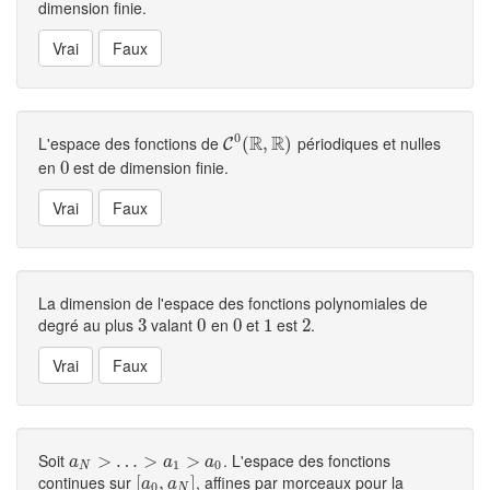
dimension finie.
0
R
R
L'espace des fonctions de
périodiques et nulles
C
0
(
(
R
,
,
R
)
)
C
en
est de dimension finie.
0
0
La dimension de l'espace des fonctions polynomiales de
degré au plus
valant
en
et
est
.
3
3
0
0
0
0
1
1
2
2
Soit
. L'espace des fonctions
a
N
>
>
…
>
…
a
1
>
>
a
0
>
a
a
a
1
0
N
continues sur
, affines par morceaux pour la
[
[
a
0
,
,
a
N
]
]
a
a
0
N