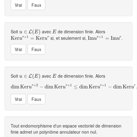
Soit
avec
de dimension finie. Alors
u
∈
∈
L
(
E
)
(
)
E
L
u
E
E
+
1
+
1
si, et seulement si,
.
r
r
r
r
K
K
e
e
r
r
u
r
+
1
=
K
=
e
r
u
K
r
e
r
I
I
m
m
u
r
+
1
=
I
=
m
u
I
r
m
u
u
u
u
Soit
avec
de dimension finie. Alors
u
∈
∈
L
(
E
)
(
)
E
L
u
E
E
+
2
+
1
+
1
r
r
r
r
dim
K
e
r
dim
K
e
r
−
u
r
dim
+
2
−
dim
K
e
K
r
e
r
u
r
+
1
≤
≤
dim
dim
K
e
K
r
u
e
r
r
+
1
−
dim
−
K
e
dim
r
u
r
.
K
e
r
u
u
u
u
Tout endomorphisme d'un espace vectoriel de dimension
finie admet un polynôme annulateur non nul.