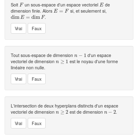
Soit
un sous-espace d'un espace vectoriel
de
F
E
F
E
dimension finie. Alors
si, et seulement si,
E
=
F
=
E
F
.
dim
dim
E
=
dim
=
F
dim
E
F
Tout sous-espace de dimension
d'un espace
n
−
−
1
1
n
vectoriel de dimension
est le noyau d'une forme
n
≥
≥
1
1
n
linéaire non nulle.
L'intersection de deux hyperplans distincts d'un espace
vectoriel de dimension
est de dimension
.
n
≥
≥
2
2
n
−
−
2
2
n
n