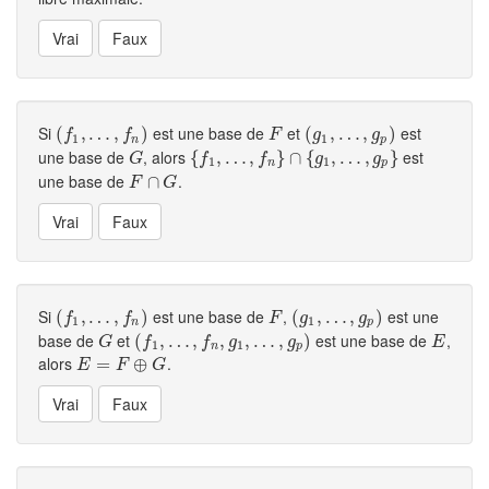
Si
est une base de
et
est
(
(
f
1
,
…
,
…
,
f
n
)
,
)
F
(
(
g
1
,
,
…
…
,
g
p
,
)
)
f
f
F
g
g
1
1
n
p
une base de
, alors
est
G
{
{
f
1
,
…
,
…
,
f
n
}
,
∩
{
g
}
1
,
∩
…
,
{
g
p
}
,
…
,
}
G
f
f
g
g
1
1
n
p
une base de
.
F
∩
∩
G
F
G
Si
est une base de
,
est une
(
(
f
1
,
…
,
…
,
f
n
)
,
)
F
(
(
g
1
,
,
…
…
,
g
p
,
)
)
f
f
F
g
g
1
1
n
p
base de
et
est une base de
,
G
(
(
f
1
,
…
,
…
,
f
n
,
,
g
1
,
…
,
,
g
,
p
…
)
,
)
E
G
f
f
g
g
E
1
1
n
p
alors
.
E
=
F
=
⊕
G
⊕
E
F
G