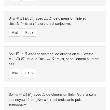
Si
avec
,
de dimension finie et
u
∈
∈
L
(
E
,
(
F
)
,
)
E
F
L
u
E
F
E
F
, alors
est surjective.
dim
dim
E
≥
dim
≥
F
dim
u
E
F
u
R
Soit
un
-espace vectoriel de dimension
. Il existe
E
R
n
E
n
tel que
si, et seulement si,
est
u
∈
∈
L
(
E
)
(
)
I
I
m
m
u
=
K
=
e
r
K
u
e
r
n
L
u
E
u
u
n
pair.
Soit
avec
de dimension finie. Alors la suite
u
∈
∈
L
(
E
)
(
)
E
L
u
E
E
des noyau itérés
est croissante puis
k
(
(
K
K
e
e
r
u
r
k
)
k
)
u
k
stationnaire.