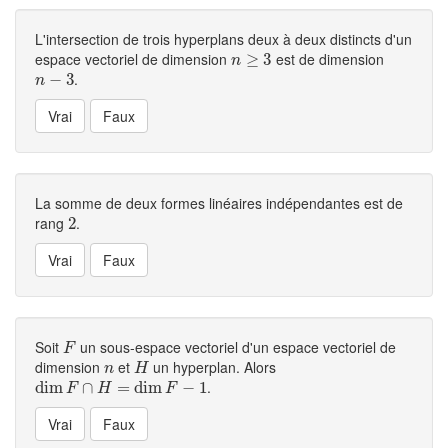
L'intersection de trois hyperplans deux à deux distincts d'un
espace vectoriel de dimension
est de dimension
n
≥
≥
3
3
n
.
n
−
−
3
3
n
La somme de deux formes linéaires indépendantes est de
rang
.
2
2
Soit
un sous-espace vectoriel d'un espace vectoriel de
F
F
dimension
et
un hyperplan. Alors
n
H
n
H
.
dim
dim
F
∩
H
∩
=
dim
=
F
−
dim
1
−
1
F
H
F