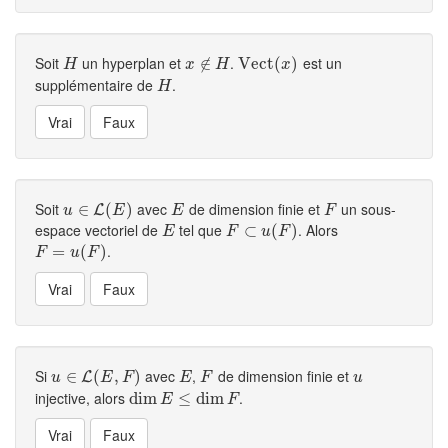
Soit
un hyperplan et
.
est un
H
x
∉
∉
H
V
V
e
e
c
c
t
(
t
x
(
)
)
H
x
H
x
supplémentaire de
.
H
H
Soit
avec
de dimension finie et
un sous-
u
∈
∈
L
(
E
)
(
)
E
F
L
u
E
E
F
espace vectoriel de
tel que
. Alors
E
F
⊂
⊂
u
(
F
)
(
)
E
F
u
F
.
F
=
u
=
(
F
)
(
)
F
u
F
Si
avec
,
de dimension finie et
u
∈
∈
L
(
E
,
(
F
)
,
)
E
F
u
L
u
E
F
E
F
u
injective, alors
.
dim
dim
E
≤
dim
≤
F
dim
E
F