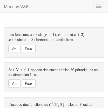
Mansuy V&F
Toggl
naviga
Les fonctions
,
,
x
↦
↦
sin
sin
(
x
+
1
(
)
+
1
)
x
↦
↦
sin
sin
(
x
+
2
(
)
+
2
)
x
x
x
x
forment une famille libre.
x
↦
↦
sin
sin
(
x
+
3
(
)
+
3
)
x
x
Soit
. L'espace des suites réelles
-périodiques est
N
>
0
>
0
N
N
N
de dimension finie.
0
R
R
L'espace des fonctions de
nulles en
est de
C
0
(
(
R
,
,
R
)
)
0
0
C