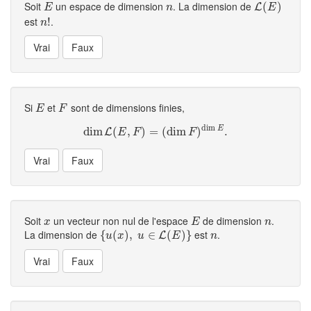
Soit
un espace de dimension
. La dimension de
E
n
L
(
(
E
)
)
L
E
n
E
est
.
n
!
!
n
Si
et
sont de dimensions finies,
E
F
E
F
dim
E
dim
dim
(
L
(
,
E
,
F
)
)
=
=
(
dim
(
dim
F
)
dim
)
E
.
.
L
E
F
F
Soit
un vecteur non nul de l'espace
de dimension
.
x
E
n
x
E
n
La dimension de
est
.
{
{
u
(
(
x
)
,
)
u
,
∈
L
(
∈
E
)
}
(
)
}
n
L
u
x
u
E
n